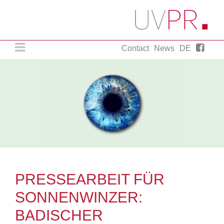
Contact
News
DE
PR Agency. Munich..
Just a little more.
PRESSEARBEIT FÜR
SONNENWINZER:
BADISCHER