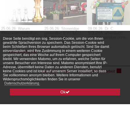
25.06.26: Warum
25.06.26: Stoneridge
09.06.26: Dr. C.
Krisenkommunikation
präsentiert EVO ECU-
SOLDAN unterstützt
selten am Tag der Krise
Plattform und
erneut Apotheker ohne
Diese Seite benötigt ein sog. Session-Cookie, um die von Ihnen
beginnt
Sichtsysteme der
Grenzen
gewählte Sprachversion zu speichern. Das Session-Cookie wird
nächsten Generation
beim Schließen Ihres Browser automatisch gelöscht. Sind Sie damit
auf der IAA
einverstanden, wird Ihre Zustimmung in einem weiteren Cookie
Alle News »»
Transportation 2026
gespeichert, das eine Woche auf Ihrem Computer gespeichert
bleibt. Wir verwenden Matomo, um zu erfahren, welche Seiten für
unsere Besucher von Interesse sind. Matomo anonymisiert Ihre IP-
Adresse, übermittelt keine Daten zu anderen Diensten, benutzt
keine Cookies und ist lokal auf unserem Server installiert, so dass
Agentur für Presse- und Öffentlichkeitsarbeit
Sie vollkommen anonym bleiben. Weitere Informationen und
Widerspruchsmöglichkeiten finden Sie in unserer
Datenschutzerklärung.
Ok