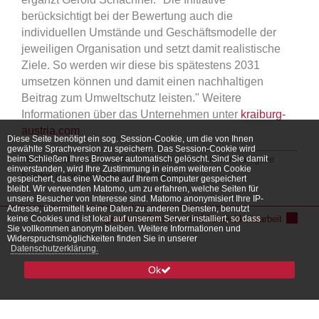
berücksichtigt bei der Bewertung auch die
individuellen Umstände und Geschäftsmodelle der
jeweiligen Organisation und setzt damit realistische
Ziele. So werden wir diese bis spätestens 2031
umsetzen können und damit einen nachhaltigen
Beitrag zum Umweltschutz leisten." Weitere
Informationen über das Unternehmen unter
kraiburg-
austria.com
Diese Seite benötigt ein sog. Session-Cookie, um die von Ihnen
gewählte Sprachversion zu speichern. Das Session-Cookie wird
beim Schließen Ihres Browser automatisch gelöscht. Sind Sie damit
Veröffentlicht am 21.11.23 von
Uschi Ahlborn
in der Kategorie
einverstanden, wird Ihre Zustimmung in einem weiteren Cookie
Kunden
unter dem Schlagwort
Kraiburg
.
gespeichert, das eine Woche auf Ihrem Computer gespeichert
bleibt. Wir verwenden Matomo, um zu erfahren, welche Seiten für
unsere Besucher von Interesse sind. Matomo anonymisiert Ihre IP-
Adresse, übermittelt keine Daten zu anderen Diensten, benutzt
keine Cookies und ist lokal auf unserem Server installiert, so dass
Agentur für Presse- und Öffentlichkeitsarbeit
Sie vollkommen anonym bleiben. Weitere Informationen und
Widerspruchsmöglichkeiten finden Sie in unserer
Datenschutzerklärung.
Ok