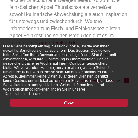
leichter Snack für alle Gelegenheiten. Kurzum: Die
feinköstlichen Appel Thunfischsalate verheißen
sowohl kulinarische Abwechslung als auch Inspiration
für unterwegs und zwischendurch. Weitere
Informationen zum Fisch- und Feinkostspezialisten
Appel Feinkost und seinen Produkten gibt es im
Internet unter
appel-feinkost.de
Diese Seite benötigt ein sog. Session-Cookie, um die von Ihnen
gewählte Sprachversion zu speichern. Das Session-Cookie wird
beim Schließen Ihres Browser automatisch gelöscht. Sind Sie damit
Veröffentlicht am 28.07.25 von
Uschi Ahlborn
in der Kategorie
einverstanden, wird Ihre Zustimmung in einem weiteren Cookie
Kunden
unter dem Schlagwort
Appel-Feinkost
.
gespeichert, das eine Woche auf Ihrem Computer gespeichert
bleibt. Wir verwenden Matomo, um zu erfahren, welche Seiten für
unsere Besucher von Interesse sind. Matomo anonymisiert Ihre IP-
Adresse, übermittelt keine Daten zu anderen Diensten, benutzt
keine Cookies und ist lokal auf unserem Server installiert, so dass
Agentur für Presse- und Öffentlichkeitsarbeit
Sie vollkommen anonym bleiben. Weitere Informationen und
Widerspruchsmöglichkeiten finden Sie in unserer
Datenschutzerklärung.
Ok