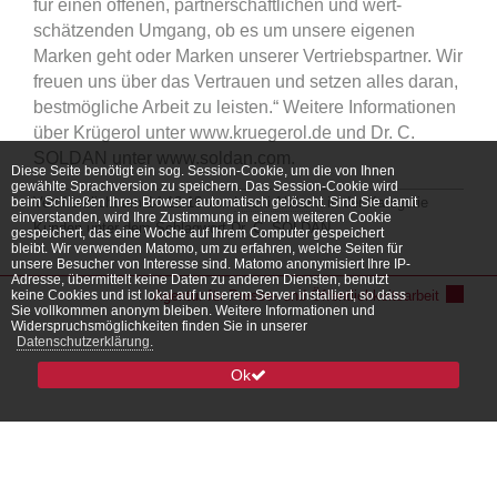
für einen offenen, partnerschaftlichen und wert­
schätzenden Umgang, ob es um unsere eigenen
Marken geht oder Marken unserer Vertriebspartner. Wir
freuen uns über das Vertrauen und setzen alles daran,
bestmögliche Arbeit zu leisten.“ Weitere Infor­mationen
über Krügerol unter www.kruegerol.de und Dr. C.
SOLDAN unter www.soldan.com.
Diese Seite benötigt ein sog. Session-Cookie, um die von Ihnen
gewählte Sprachversion zu speichern. Das Session-Cookie wird
beim Schließen Ihres Browser automatisch gelöscht. Sind Sie damit
Veröffentlicht am 14.12.18 von
Uschi Ahlborn
in der Kategorie
einverstanden, wird Ihre Zustimmung in einem weiteren Cookie
Kunden
unter dem Schlagwort
Dr. C. SOLDAN
.
gespeichert, das eine Woche auf Ihrem Computer gespeichert
bleibt. Wir verwenden Matomo, um zu erfahren, welche Seiten für
unsere Besucher von Interesse sind. Matomo anonymisiert Ihre IP-
Adresse, übermittelt keine Daten zu anderen Diensten, benutzt
keine Cookies und ist lokal auf unserem Server installiert, so dass
Agentur für Presse- und Öffentlichkeitsarbeit
Sie vollkommen anonym bleiben. Weitere Informationen und
Widerspruchsmöglichkeiten finden Sie in unserer
Datenschutzerklärung.
Ok