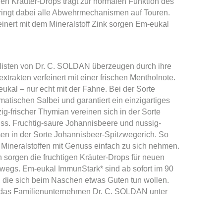
igen Kräuter-Drops trägt zur normalen Funktion des
ringt dabei alle Abwehrmechanismen auf Touren.
inert mit dem Mineralstoff Zink sorgen Em-eukal
alisten von Dr. C. SOLDAN überzeugen durch ihre
trakten verfeinert mit einer frischen Mentholnote.
kal – nur echt mit der Fahne. Bei der Sorte
matischen Salbei und garantiert ein einzigartiges
g-frischer Thymian vereinen sich in der Sorte
s. Fruchtig-saure Johannisbeere und nussig-
n in der Sorte Johannisbeer-Spitzwegerich. So
d Mineralstoffen mit Genuss einfach zu sich nehmen.
n sorgen die fruchtigen Kräuter-Drops für neuen
rwegs. Em-eukal ImmunStark* sind ab sofort im 90
e, die sich beim Naschen etwas Guten tun wollen.
 das Familienunternehmen Dr. C. SOLDAN unter