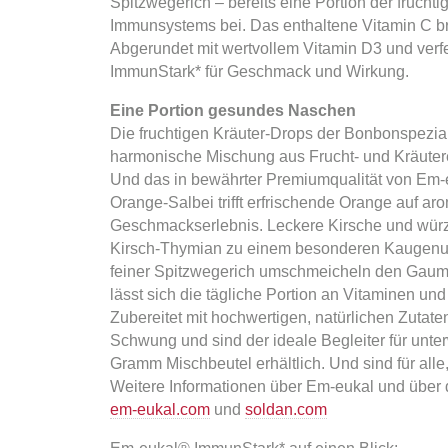
Spitzwegerich – bereits eine Portion der frucht
Immunsystems bei. Das enthaltene Vitamin C b
Abgerundet mit wertvollem Vitamin D3 und verfe
ImmunStark* für Geschmack und Wirkung.
Eine Portion gesundes Naschen
Die fruchtigen Kräuter-Drops der Bonbonspezi
harmonische Mischung aus Frucht- und Kräuterex
Und das in bewährter Premiumqualität von Em-eu
Orange-Salbei trifft erfrischende Orange auf aro
Geschmackserlebnis. Leckere Kirsche und würzi
Kirsch-Thymian zu einem besonderen Kaugenus
feiner Spitzwegerich umschmeicheln den Gaume
lässt sich die tägliche Portion an Vitaminen un
Zubereitet mit hochwertigen, natürlichen Zutate
Schwung und sind der ideale Begleiter für unte
Gramm Mischbeutel erhältlich. Und sind für all
Weitere Informationen über Em-eukal und über
em-eukal.com
und
soldan.com