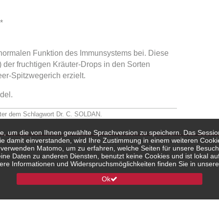
*
 normalen Funktion des Immunsystems bei. Diese
) der fruchtigen Kräuter-Drops in den Sorten
r-Spitzwegerich erzielt.
del.
ter dem Schlagwort
Dr. C. SOLDAN
.
kie, um die von Ihnen gewählte Sprachversion zu speichern. Das Sessi
Sie damit einverstanden, wird Ihre Zustimmung in einem weiteren Cook
r verwenden Matomo, um zu erfahren, welche Seiten für unsere Besuch
eine Daten zu anderen Diensten, benutzt keine Cookies und ist lokal auf
re Informationen und Widerspruchsmöglichkeiten finden Sie in unsere
Ok