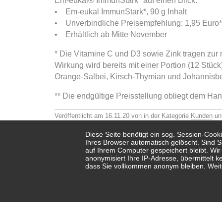
Em-eukal® ImmunStark* auf einen Blick:
• Em-eukal ImmunStark*, 90 g Inhalt
• Unverbindliche Preisempfehlung: 1,95 Euro*
• Erhältlich ab Mitte November
* Die Vitamine C und D3 sowie Zink tragen zur
Wirkung wird bereits mit einer Portion (12 Stück
Orange-Salbei, Kirsch-Thymian und Johannisbee
** Die endgültige Preisstellung obliegt dem Han
Veröffentlicht am 16.11.20 von
in der Kategorie
Kunden
un
Diese Seite benötigt ein sog. Session-Coo
Ihres Browser automatisch gelöscht. Sind 
auf Ihrem Computer gespeichert bleibt. Wi
anonymisiert Ihre IP-Adresse, übermittelt k
dass Sie vollkommen anonym bleiben. Weite