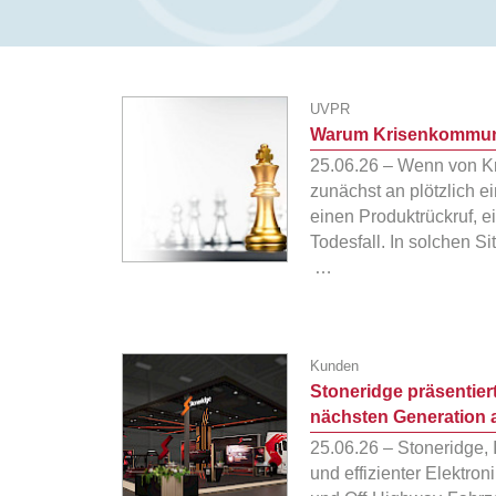
UVPR
Warum Krisenkommunik
25.06.26 – Wenn von Kr
zunächst an plötzlich 
einen Produktrückruf, e
Todesfall. In solchen S
…
Kunden
Stoneridge präsentie
nächsten Generation a
25.06.26 – Stoneridge, I
und effizienter Elektro